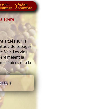
alepère
t situés sur la
ltitude de cépages
e Noir
. Les vins
père
mêlent la
des épices et à la
US !