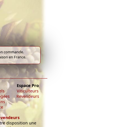
e bon commande.
raison en France.
Espace Pro
els
Viticulteurs
égées
Revendeurs
ins
ce
evendeurs
re disposition une