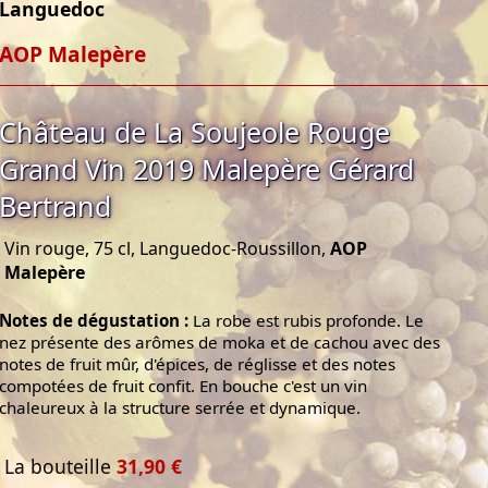
Languedoc
AOP Malepère
Château de La Soujeole Rouge
Grand Vin 2019 Malepère Gérard
Bertrand
Vin rouge, 75 cl, Languedoc-Roussillon,
AOP
Malepère
Notes de dégustation :
La robe est rubis profonde. Le
nez présente des arômes de moka et de cachou avec des
notes de fruit mûr, d'épices, de réglisse et des notes
compotées de fruit confit. En bouche c'est un vin
chaleureux à la structure serrée et dynamique.
La bouteille
31,90 €