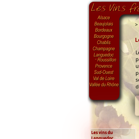
>
L
L
p
u
p
s
d
Les vins du
Languedoc