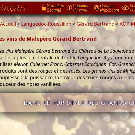
Accueil
>
Languedoc-Roussillon
>
Gérard Bertrand
>
AOP M
es vins de Malepère Gérard Bertrand
es
vins Malepère
Gérard Bertrand
du
Château de La Soujeole
son
artie la plus occidentale de tout le
Languedoc
. Il y a une mu
tilisés
Merlot
,
Cabernet Franc
,
Cabernet Sauvignon
,
Cot
,
Grenach
roduits sont des
rouges
et des
rosés
. Les
grands vins de Male
ouplesse à la puissance, la saveur des fruits rouges à celles 
ouceur des notes vanillées.
DANS LE PUR STYLE DES GRANDS CR