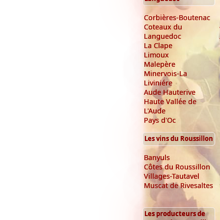
Corbières-Boutenac
Coteaux du
Languedoc
La Clape
Limoux
Malepère
Minervois-La
Liviniére
Aude Hauterive
Haute Vallée de
L'Aude
Pays d'Oc
Les vins du Roussillon
Banyuls
Côtes du Roussillon
Villages-Tautavel
Muscat de Rivesaltes
Les producteurs de