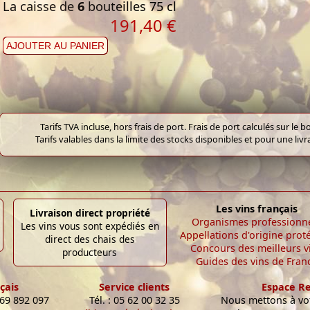
La caisse de
6
bouteilles 75 cl
191,40 €
AJOUTER AU PANIER
Tarifs TVA incluse, hors frais de port. Frais de port calculés sur l
Tarifs valables dans la limite des stocks disponibles et pour une liv
Les vins français
Livraison direct propriété
Organismes professionn
Les vins vous sont expédiés en
Appellations d'origine prot
direct des chais des
Concours des meilleurs v
producteurs
Guides des vins de Fran
çais
Service clients
Espace R
 69 892 097
Tél. : 05 62 00 32 35
Nous mettons à vot