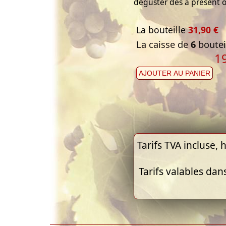
déguster dès à présent 
La bouteille
31,90 €
La caisse de
6
bouteil
1
AJOUTER AU PANIER
Tarifs TVA incluse, h
Tarifs valables dan