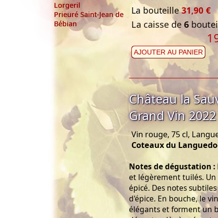
Lorgeril
La bouteille
31,90 €
Prieuré Saint-Jean de
La caisse de
6
bouteil
Bébian
1
AJOUTER AU PANIER
Château la Sa
Grand Vin 2022
Vin rouge, 75 cl, Langu
Coteaux du Languedo
Notes de dégustation :
et légèrement tuilés. Un
épicé. Des notes subtiles 
d'épice. En bouche, le vi
élégants et forment un be