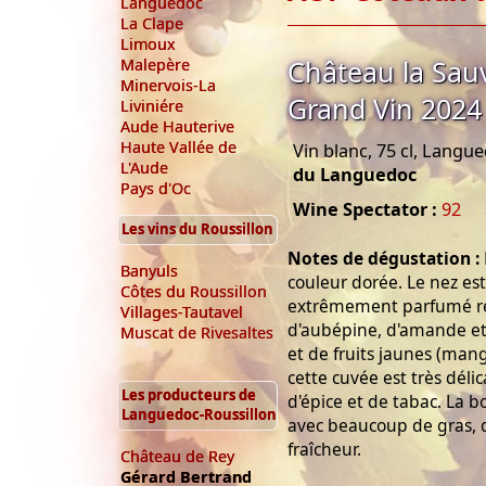
Languedoc
La Clape
Limoux
Château la Sau
Malepère
Minervois-La
Grand Vin 2024
Liviniére
Aude Hauterive
Haute Vallée de
Vin blanc, 75 cl, Langu
L'Aude
du Languedoc
Pays d'Oc
Wine Spectator :
92
Les vins du Roussillon
Notes de dégustation :
Banyuls
couleur dorée. Le nez es
Côtes du Roussillon
extrêmement parfumé ré
Villages-Tautavel
d'aubépine, d'amande et 
Muscat de Rivesaltes
et de fruits jaunes (mang
cette cuvée est très déli
Les producteurs de
d'épice et de tabac. La 
Languedoc-Roussillon
avec beaucoup de gras, 
fraîcheur.
Château de Rey
Gérard Bertrand