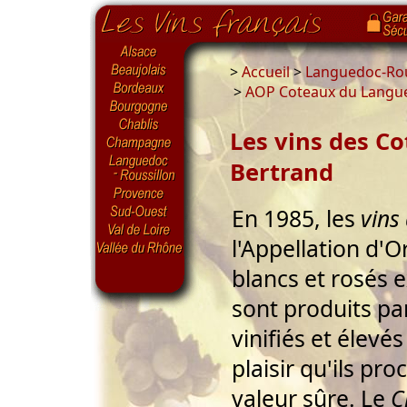
>
Accueil
>
Languedoc-Rou
>
AOP Coteaux du Langu
Les vins des C
Bertrand
En 1985, les
vins
l'Appellation d'O
blancs et rosés 
sont produits pa
vinifiés et élevés
plaisir qu'ils pr
valeur sûre. Le
C