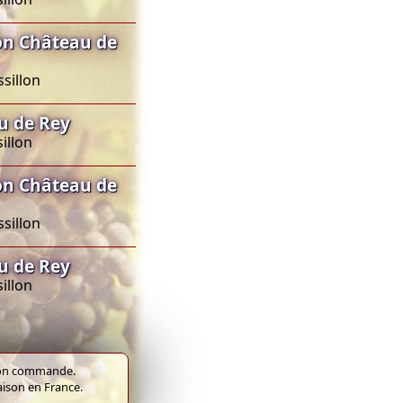
on Château de
sillon
u de Rey
illon
on Château de
sillon
u de Rey
illon
e bon commande.
raison en France.