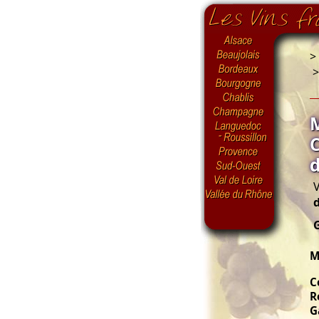
>
V
M
C
R
G