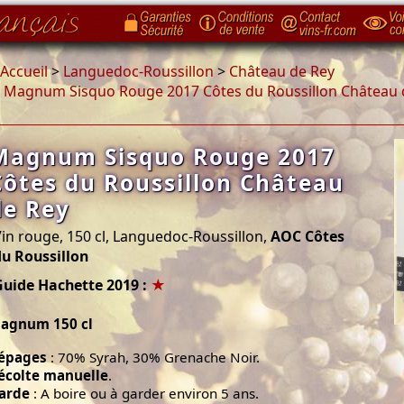
Accueil
>
Languedoc-Roussillon
>
Château de Rey
>
Magnum Sisquo Rouge 2017 Côtes du Roussillon Château 
Magnum Sisquo Rouge 2017
Côtes du Roussillon Château
de Rey
in rouge, 150 cl, Languedoc-Roussillon,
AOC Côtes
du Roussillon
Guide Hachette 2019 :
★
agnum 150 cl
épages
: 70% Syrah, 30% Grenache Noir.
écolte manuelle
.
arde
: A boire ou à garder environ 5 ans.