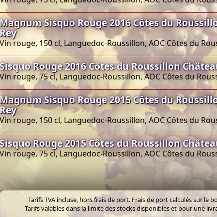
Magnum Sisquo Rouge 2016 Côtes du Roussill
Rey
Vin rouge, 150 cl, Languedoc-Roussillon, AOC Côtes du Rous
Sisquo Rouge 2016 Côtes du Roussillon Châtea
Vin rouge, 75 cl, Languedoc-Roussillon, AOC Côtes du Rouss
Magnum Sisquo Rouge 2015 Côtes du Roussill
Rey
Vin rouge, 150 cl, Languedoc-Roussillon, AOC Côtes du Rous
Sisquo Rouge 2015 Côtes du Roussillon Châtea
Vin rouge, 75 cl, Languedoc-Roussillon, AOC Côtes du Rouss
Tarifs TVA incluse, hors frais de port. Frais de port calculés sur l
Tarifs valables dans la limite des stocks disponibles et pour une liv