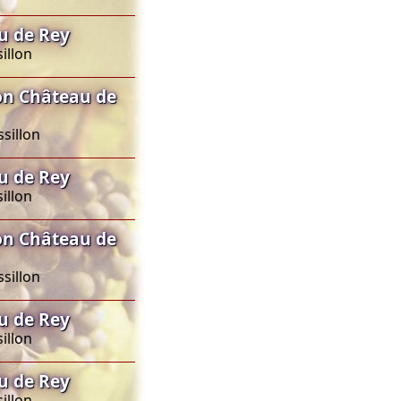
u de Rey
illon
on Château de
sillon
u de Rey
illon
on Château de
sillon
u de Rey
illon
u de Rey
illon