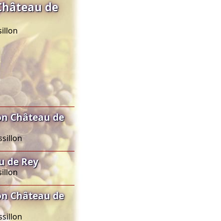
Château de
illon
on Château de
sillon
u de Rey
illon
on Château de
sillon