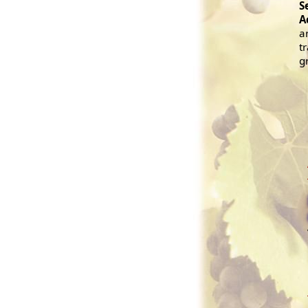
S
A
a
t
gr