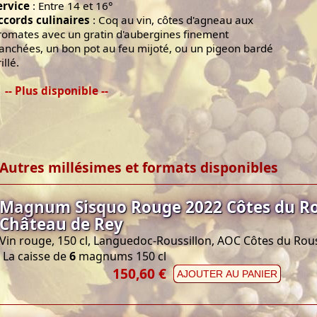
ervice
: Entre 14 et 16°
ccords culinaires
: Coq au vin, côtes d'agneau aux
romates avec un gratin d'aubergines finement
ranchées, un bon pot au feu mijoté, ou un pigeon bardé
illé.
-- Plus disponible --
Autres millésimes et formats disponibles
Magnum Sisquo Rouge 2022 Côtes du Ro
Château de Rey
Vin rouge, 150 cl, Languedoc-Roussillon, AOC Côtes du Rous
La caisse de
6
magnums 150 cl
150,60 €
AJOUTER AU PANIER