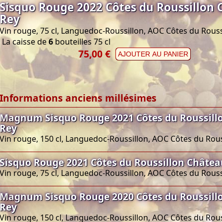
Sisquo Rouge 2022 Côtes du Roussillon 
Rey
Vin rouge, 75 cl, Languedoc-Roussillon, AOC Côtes du Rouss
La caisse de
6
bouteilles 75 cl
75,00 €
AJOUTER AU PANIER
Informations anciens millésimes
Magnum Sisquo Rouge 2021 Côtes du Roussill
Rey
Vin rouge, 150 cl, Languedoc-Roussillon, AOC Côtes du Rous
Sisquo Rouge 2021 Côtes du Roussillon Châtea
Vin rouge, 75 cl, Languedoc-Roussillon, AOC Côtes du Rouss
Magnum Sisquo Rouge 2020 Côtes du Roussill
Rey
Vin rouge, 150 cl, Languedoc-Roussillon, AOC Côtes du Rous