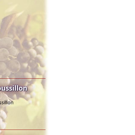
ussillon
sillon