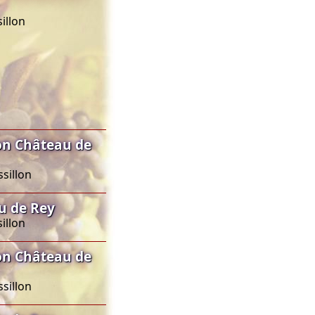
illon
on Château de
sillon
u de Rey
illon
on Château de
sillon