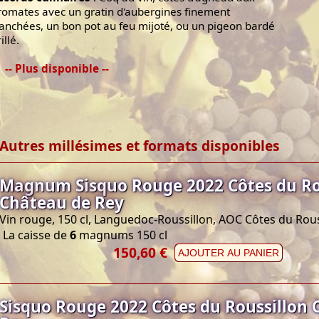
romates avec un gratin d'aubergines finement
ranchées, un bon pot au feu mijoté, ou un pigeon bardé
illé.
-- Plus disponible --
Autres millésimes et formats disponibles
Magnum Sisquo Rouge 2022 Côtes du Ro
Château de Rey
Vin rouge, 150 cl, Languedoc-Roussillon, AOC Côtes du Rous
La caisse de
6
magnums 150 cl
150,60 €
AJOUTER AU PANIER
Sisquo Rouge 2022 Côtes du Roussillon 