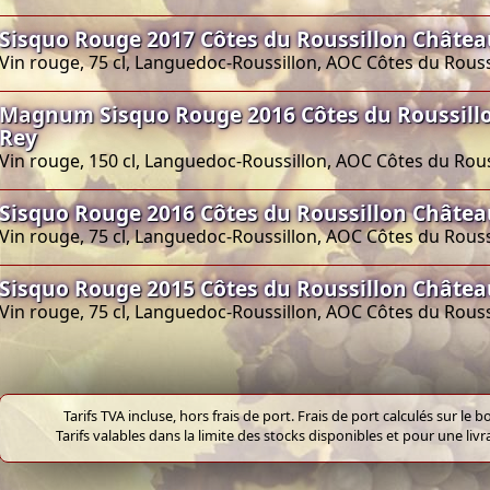
Sisquo Rouge 2017 Côtes du Roussillon Châtea
Vin rouge, 75 cl, Languedoc-Roussillon, AOC Côtes du Rouss
Magnum Sisquo Rouge 2016 Côtes du Roussill
Rey
Vin rouge, 150 cl, Languedoc-Roussillon, AOC Côtes du Rous
Sisquo Rouge 2016 Côtes du Roussillon Châtea
Vin rouge, 75 cl, Languedoc-Roussillon, AOC Côtes du Rouss
Sisquo Rouge 2015 Côtes du Roussillon Châtea
Vin rouge, 75 cl, Languedoc-Roussillon, AOC Côtes du Rouss
Tarifs TVA incluse, hors frais de port. Frais de port calculés sur l
Tarifs valables dans la limite des stocks disponibles et pour une liv