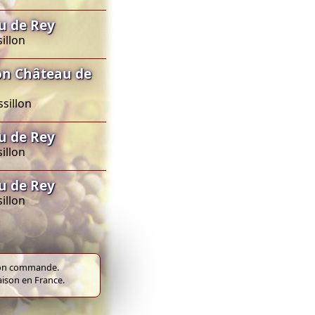
u de Rey
illon
on Château de
sillon
u de Rey
illon
u de Rey
illon
e bon commande.
raison en France.