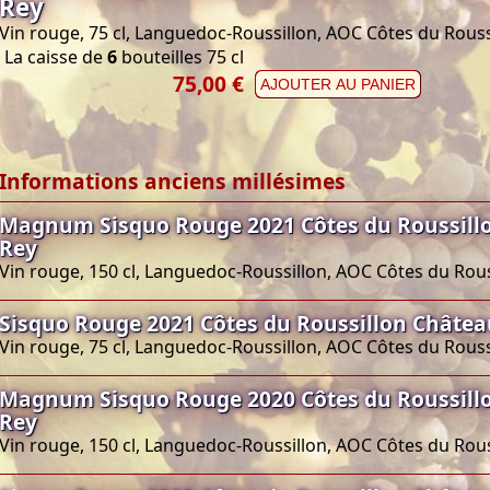
Rey
Vin rouge, 75 cl, Languedoc-Roussillon, AOC Côtes du Rouss
La caisse de
6
bouteilles 75 cl
75,00 €
AJOUTER AU PANIER
Informations anciens millésimes
Magnum Sisquo Rouge 2021 Côtes du Roussill
Rey
Vin rouge, 150 cl, Languedoc-Roussillon, AOC Côtes du Rous
Sisquo Rouge 2021 Côtes du Roussillon Châtea
Vin rouge, 75 cl, Languedoc-Roussillon, AOC Côtes du Rouss
Magnum Sisquo Rouge 2020 Côtes du Roussill
Rey
Vin rouge, 150 cl, Languedoc-Roussillon, AOC Côtes du Rous