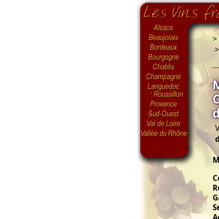
>
V
M
C
R
G
S
A