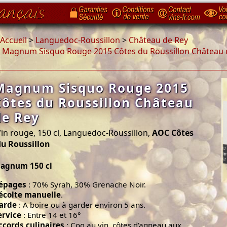
Accueil
>
Languedoc-Roussillon
>
Château de Rey
>
Magnum Sisquo Rouge 2015 Côtes du Roussillon Château 
Magnum Sisquo Rouge 2015
Côtes du Roussillon Château
de Rey
in rouge, 150 cl, Languedoc-Roussillon,
AOC Côtes
du Roussillon
agnum 150 cl
épages
: 70% Syrah, 30% Grenache Noir.
écolte manuelle
.
arde
: A boire ou à garder environ 5 ans.
ervice
: Entre 14 et 16°
ccords culinaires
: Coq au vin, côtes d'agneau aux