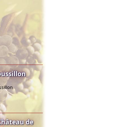
ussillon
sillon
Château de