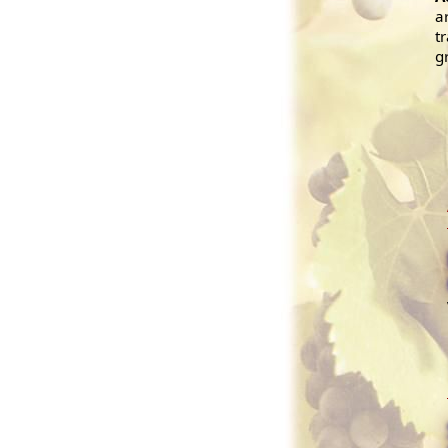
a
t
gr