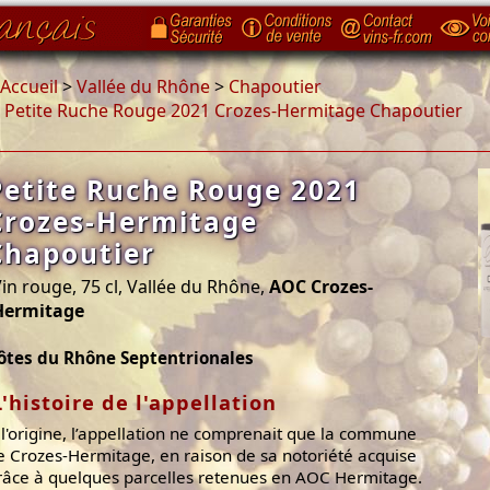
Accueil
>
Vallée du Rhône
>
Chapoutier
>
Petite Ruche Rouge 2021 Crozes-Hermitage Chapoutier
Petite Ruche Rouge 2021
Crozes-Hermitage
Chapoutier
in rouge, 75 cl, Vallée du Rhône,
AOC Crozes-
Hermitage
ôtes du Rhône Septentrionales
L'histoire de l'appellation
 l'origine, l’appellation ne comprenait que la commune
e Crozes-Hermitage, en raison de sa notoriété acquise
râce à quelques parcelles retenues en AOC Hermitage.