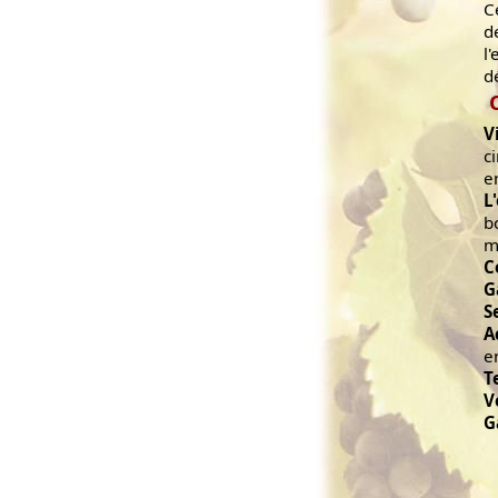
C
d
l
d
V
c
e
L
b
m
C
G
S
A
e
T
V
G