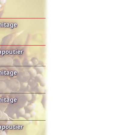
mitage
apoutier
mitage
mitage
apoutier