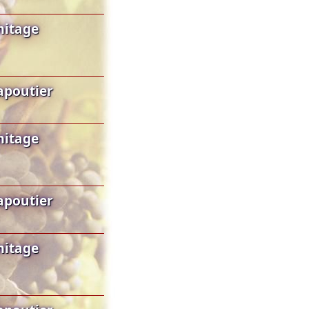
mitage
apoutier
mitage
apoutier
mitage