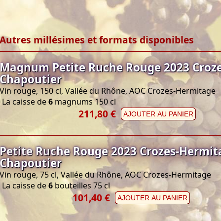
Autres millésimes et formats disponibles
Magnum Petite Ruche Rouge 2023 Croz
Chapoutier
Vin rouge, 150 cl, Vallée du Rhône, AOC Crozes-Hermitage
La caisse de
6
magnums 150 cl
211,80 €
AJOUTER AU PANIER
Petite Ruche Rouge 2023 Crozes-Hermit
Chapoutier
Vin rouge, 75 cl, Vallée du Rhône, AOC Crozes-Hermitage
La caisse de
6
bouteilles 75 cl
101,40 €
AJOUTER AU PANIER