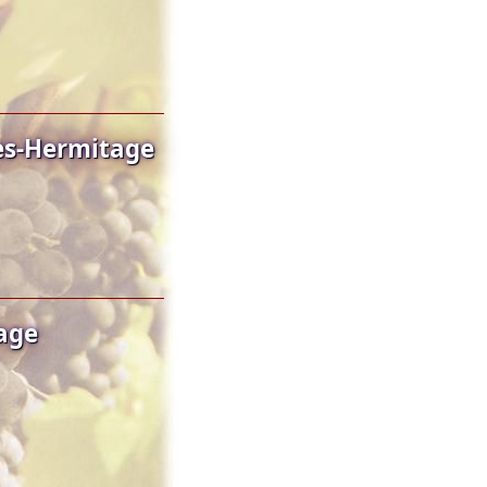
es-Hermitage
age