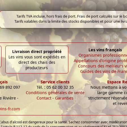
Tarifs TVA incluse, hors frais de port. Frais de port calculés sur l
Tarifs valables dans la limite des stocks disponibles et pour une liv
Les vins français
Livraison direct propriété
Organismes professionn
Les vins vous sont expédiés en
Appellations d'origine prot
direct des chais des
Concours des meilleurs v
producteurs
Guides des vins de Fran
çais
Service clients
Espace R
 69 892 097
Tél. : 05 62 00 32 35
Nous mettons à vot
Conditions générales de vente
large gamme c
 Rivière -
Contact
-
Garanties
strictement réservé
et reve
ins-fr.com
L'abus d'alcool est dangereux pour la santé. Sachez consommer avec modération
'article R.112-12 du code de la consommation et au règlement (CE) n° 753/2002 