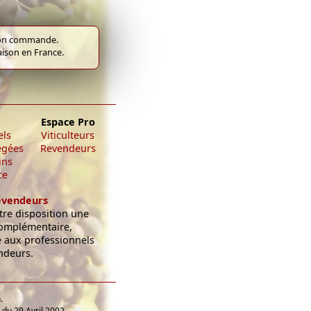
e bon commande.
raison en France.
Espace Pro
els
Viticulteurs
égées
Revendeurs
ins
ce
evendeurs
re disposition une
omplémentaire,
e aux professionnels
ndeurs.
.
du 29 Avril 2002,