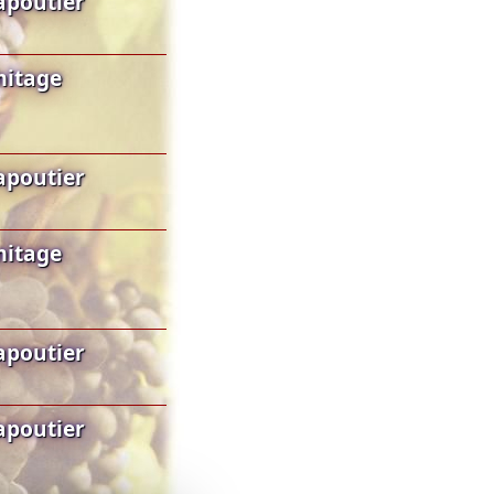
apoutier
mitage
apoutier
mitage
apoutier
apoutier