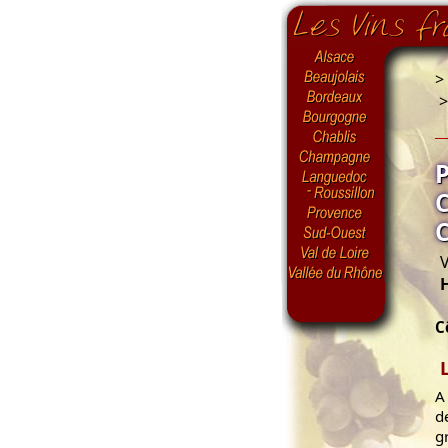
>
V
C
A
d
g