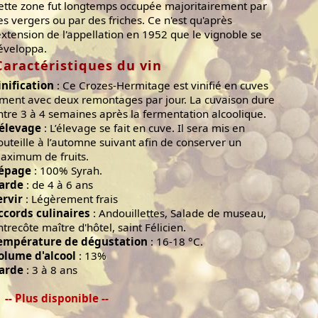
ette zone fut longtemps occupée majoritairement par
es vergers ou par des friches. Ce n'est qu'après
'extension de l'appellation en 1952 que le vignoble se
éveloppa.
Caractéristiques du vin
inification
: Ce Crozes-Hermitage est vinifié en cuves
iment avec deux remontages par jour. La cuvaison dure
ntre 3 à 4 semaines après la fermentation alcoolique.
'élevage
: L’élevage se fait en cuve. Il sera mis en
outeille à l’automne suivant afin de conserver un
aximum de fruits.
épage
: 100% Syrah.
arde
: de 4 à 6 ans
ervir
: Légèrement frais
ccords culinaires
: Andouillettes, Salade de museau,
ntrecôte maître d'hôtel, saint Félicien.
empérature de dégustation
: 16-18 °C.
olume d'alcool
: 13%
arde
: 3 à 8 ans
-- Plus disponible --