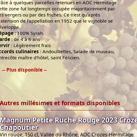
râce à quelques parcelles retenues en AOC Hermitage.
ette zone fut longtemps occupée majoritairement par
es vergers ou par des friches. Ce n'est qu'après
'extension de l'appellation en 1952 que le vignoble se
éveloppa.
épage
: 100% Syrah.
arde
: de 4 à 6 ans
ervir
: Légèrement frais
ccords culinaires
: Andouillettes, Salade de museau,
ntrecôte maître d'hôtel, saint Félicien.
-- Plus disponible --
Autres millésimes et formats disponibles
Magnum Petite Ruche Rouge 2023 Croz
Chapoutier
Vin rouge, 150 cl, Vallée du Rhône, AOC Crozes-Hermitage