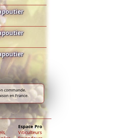
apoutier
apoutier
apoutier
e bon commande.
raison en France.
Espace Pro
els
Viticulteurs