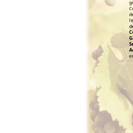
g
C
d
l
d
C
G
S
A
e