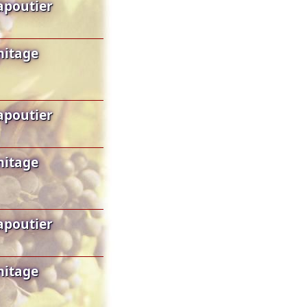
apoutier
mitage
apoutier
mitage
apoutier
mitage