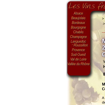
>
V
M
C
A
d