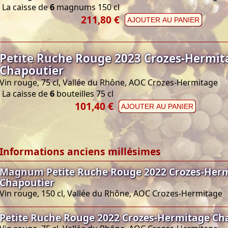
La caisse de
6
magnums 150 cl
211,80 €
AJOUTER AU PANIER
Petite Ruche Rouge 2023 Crozes-Hermit
Chapoutier
Vin rouge, 75 cl, Vallée du Rhône, AOC Crozes-Hermitage
La caisse de
6
bouteilles 75 cl
101,40 €
AJOUTER AU PANIER
Informations anciens millésimes
Magnum Petite Ruche Rouge 2022 Crozes-Her
Chapoutier
Vin rouge, 150 cl, Vallée du Rhône, AOC Crozes-Hermitage
Petite Ruche Rouge 2022 Crozes-Hermitage Ch