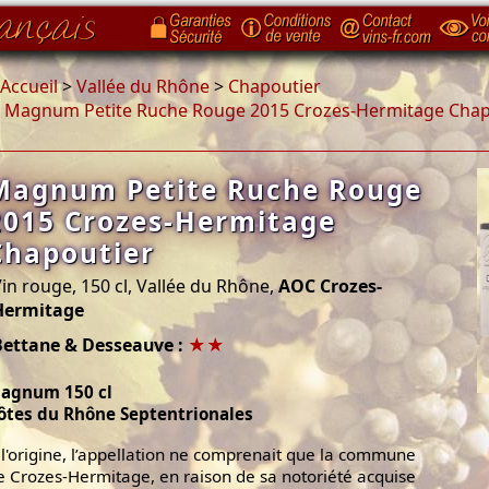
Accueil
>
Vallée du Rhône
>
Chapoutier
>
Magnum Petite Ruche Rouge 2015 Crozes-Hermitage Chap
Magnum Petite Ruche Rouge
2015 Crozes-Hermitage
Chapoutier
in rouge, 150 cl, Vallée du Rhône,
AOC Crozes-
Hermitage
Bettane & Desseauve :
★★
agnum 150 cl
ôtes du Rhône Septentrionales
 l'origine, l’appellation ne comprenait que la commune
e Crozes-Hermitage, en raison de sa notoriété acquise