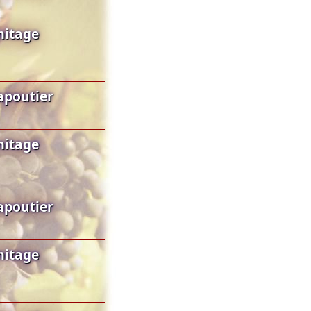
mitage
apoutier
mitage
apoutier
mitage