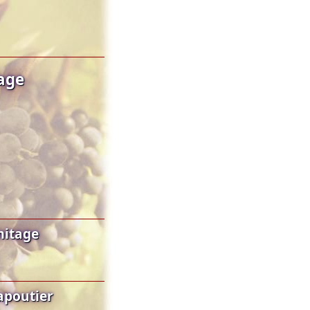
age
mitage
apoutier