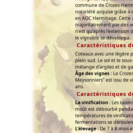
commune de Crozes-Hermit
notoriété acquise grâce à
en AOC Hermitage. Cette 
majoritairement par des ve
n'est qu'après l'extension 
le vignoble se développa.
Caractéristiques d
Coteaux avec une légère p
plein sud. Le sol et le sous
mélange d’argiles et de ga
Âge des vignes
: Le Croze
Meysonniers" est issu de v
ans.
Caractéristiques d
La vinification
: Les raisin
moût est débourbé pendant
températures de vinificati
fermentations se déroulen
L'élevage
: De 7 à 8 mois en