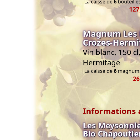
La caisse de
6
bouteilles
127
Magnum Les M
Crozes-Hermi
Vin blanc, 150 c
Hermitage
La caisse de
6
magnums 
26
Informations 
Les Meysonnie
Bio Chapoutie