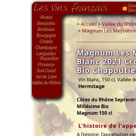
>
Accueil
>
Vallée du Rhô
>
Magnum Les Meysonnier
Magnum Les 
Blanc 2021 C
Bio Chapoutie
Vin blanc, 150 cl, Vallée
Hermitage
Côtes du Rhône Septentr
Millésime Bio
Magnum 150 cl
L'histoire de l'app
A l'origine, l'appellation 