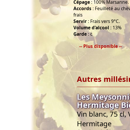
Cépage
: 100% Marsanne.
Accords
: Feuilleté au chè
frais
Servir
: Frais vers 9°C.
Volume d'alcool
: 13%
Garde
: c
-- Plus disponible --
Autres millés
Les Meysonnie
Hermitage Bi
Vin blanc, 75 cl
Hermitage