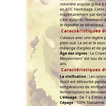
notoriété acquise grâce à
en AOC Hermitage. Cette 
majoritairement par des ve
n'est qu'après l'extension 
le vignoble se développa.
Caractéristiques d
Coteaux avec une légère p
plein sud. Le sol et le sous
mélange d’argiles et de ga
Âge des vignes
: Le Croze
Meysonniers" est issu de v
ans.
Caractéristiques d
La vinification
: Les raisin
moût est débourbé pendant
températures de vinificati
fermentations se déroulen
L'élevage
: De 7 à 8 mois en
Cépage
: 100% Marsanne.