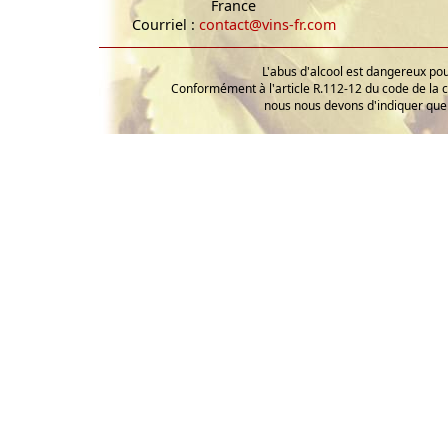
France
Courriel :
contact@vins-fr.com
L'abus d'alcool est dangereux p
Conformément à l'article R.112-12 du code de la 
nous nous devons d'indiquer que 