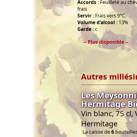
Accords
: Feuilleté au chè
frais
Servir
: Frais vers 9°C.
Volume d'alcool
: 13%
Garde
: c
-- Plus disponible --
Autres millés
Les Meysonnie
Hermitage Bi
Vin blanc, 75 cl
Hermitage
La caisse de
6
bouteilles