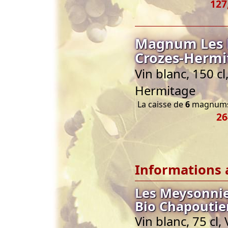
127
Magnum Les M
Crozes-Hermi
Vin blanc, 150 c
Hermitage
La caisse de
6
magnums 
26
Informations 
Les Meysonnie
Bio Chapoutie
Vin blanc, 75 cl