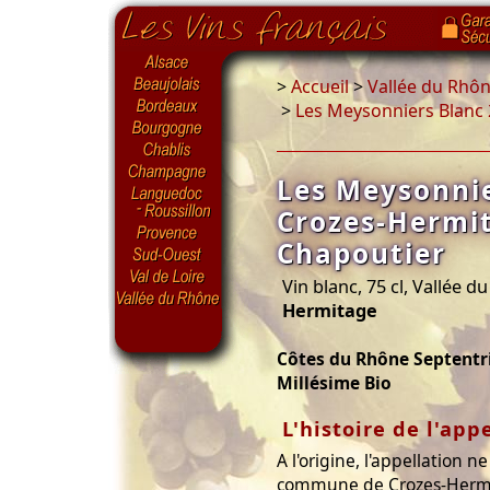
>
Accueil
>
Vallée du Rhô
>
Les Meysonniers Blanc
Les Meysonnie
Crozes-Hermi
Chapoutier
Vin blanc, 75 cl, Vallée 
Hermitage
Côtes du Rhône Septentr
Millésime Bio
L'histoire de l'app
A l'origine, l'appellation 
commune de Crozes-Hermit