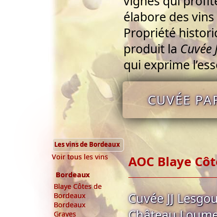
vignes qui profit
élabore des vins 
Propriété histor
produit la
Cuvée 
qui exprime l’es
CUVÉE PA
Les vins de Bordeaux
Voir tous les vins
AOC Blaye Côt
Bordeaux
Blaye Côtes de
Cuvée JJ Lesgo
Bordeaux
Bordeaux
Château Loume
Graves