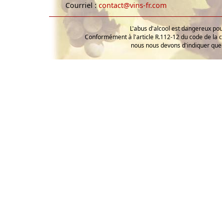
Courriel :
contact@vins-fr.com
L'abus d'alcool est dangereux p
Conformément à l'article R.112-12 du code de la 
nous nous devons d'indiquer que 