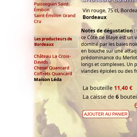
Puisseguin Saint-
Émilion
Vin rouge, 75 cl, Borde
Saint-Émilion Grand
Bordeaux
Cru
Notes de dégustation :
ce Côte de Blaye est un v
Les producteurs de
dominé par les baies noire
Bordeaux
en bouche sur une attaqu
Château La Croix-
prédominance du Merlot 
Davids
longs et complexes. Un 
Cheval Quancard
viandes épicées ou des 
Coffrets Quancard
Maison Léda
La bouteille
11,40 €
La caisse de
6
bouteil
AJOUTER AU PANIER