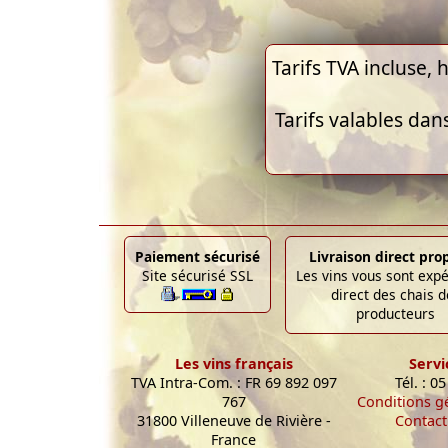
Tarifs TVA incluse, h
Tarifs valables dan
Paiement sécurisé
Livraison direct pro
Site sécurisé SSL
Les vins vous sont exp
direct des chais d
producteurs
Les vins français
Servi
TVA Intra-Com. : FR 69 892 097
Tél. : 0
767
Conditions g
31800 Villeneuve de Rivière -
Contact
France