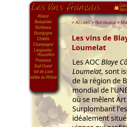
>
Accueil
>
Bordeaux
>
Ma
Les vins de Bl
Loumelat
Les AOC
Blaye C
Loumelat
, sont i
de la région de 
mondial de l'U
où se mêlent Art 
Surplombant l'es
idéalement situé.