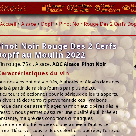
Accueil
>
Alsace
>
Dopff
>
Pinot Noir Rouge Des 2 Cerfs Dop
Pinot Noir Rouge Des 2 Cerfs
Dopff au Moulin 2022
in rouge, 75 cl, Alsace,
AOC Alsace
,
Pinot Noir
Caractéristiques du vin
ous nos vins ont été vinifiés, élaborés et élevés dans nos
hais à partir de raisins fournis par plus de 200
iticulteurs sélectionnés pour le sérieux de leurs apports.
a diversité des terroirs provenant de ces livraisons,
ondue dans des assemblages harmonieux opérés dès le
ressoir, nous permet d'assurer une qualité équilibrée et
onstante, malgré des conditions climatiques
xtrêmement différenciées d'une année à l'autre. Le
erme "Réserve" couvre deux sélections opérées, l'une au