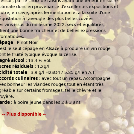
ressoir, par le choix de raisins ayant une teneur en sucre
ptimale donc en provenance d'excellentes expositions et
'autre, en cave, après fermentation et à la suite d'une
égustation à l'aveugle des plus belles cuvées.
es vins issus du millésime 2022, secs et équilibrés,
llient une bonne fraîcheur et de belles expressions
romatiques.
épage
: Pinot Noir
l est le seul cépage en Alsace à produire un vin rouge
ont le fruité typique évoque la cerise.
egré alcool
: 13.4 % Vol.
ucres résiduels
: 1.2g/l
cidité totale
: 3.9 g/l H2SO4 / 5.85 g/l en A.T
ccords culinaires
: avec tout un repas. Accompagne
vec bonheur les viandes rouges tout en étant très
gréable sur certains fromages, tel le chèvre et le
ruyère.
arde
: à boire jeune dans les 2 à 3 ans.
-- Plus disponible --