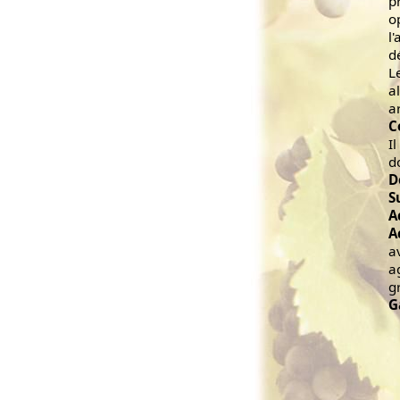
p
o
l
d
L
a
a
C
I
d
D
S
A
A
a
a
g
G