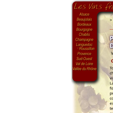
>
V
T
c
v
L
f
p
c
e
t