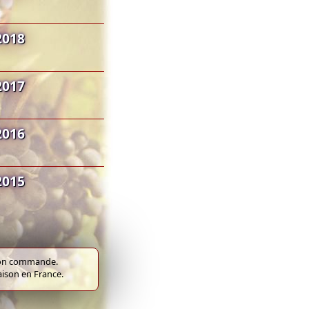
2018
2017
2016
2015
e bon commande.
raison en France.