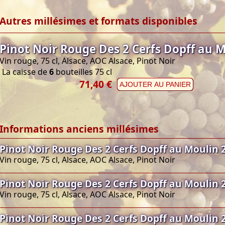
Autres millésimes et formats disponibles
Pinot Noir Rouge Des 2 Cerfs Dopff au 
Vin rouge, 75 cl, Alsace, AOC Alsace, Pinot Noir
La caisse de
6
bouteilles 75 cl
71,40 €
AJOUTER AU PANIER
Informations anciens millésimes
Pinot Noir Rouge Des 2 Cerfs Dopff au Moulin 
Vin rouge, 75 cl, Alsace, AOC Alsace, Pinot Noir
Pinot Noir Rouge Des 2 Cerfs Dopff au Moulin 
Vin rouge, 75 cl, Alsace, AOC Alsace, Pinot Noir
Pinot Noir Rouge Des 2 Cerfs Dopff au Moulin 