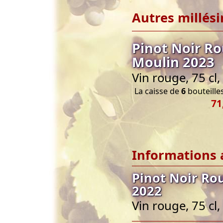
Autres millés
Pinot Noir Ro
Moulin 2023
Vin rouge, 75 cl,
La caisse de
6
bouteilles
71
Informations 
Pinot Noir Ro
2022
Vin rouge, 75 cl,