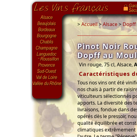
>
Accueil
>
Alsace
>
Dopff
Pinot Noir Ro
Dopff au Moul
Vin rouge, 75 cl, Alsace,
A
Caractéristiques d
Tous nos vins ont été vinif
nos chais à partir de raisi
viticulteurs sélectionnés p
apports. La diversité des t
livraisons, fondue dans 
opérés dès le pressoir, no
qualité équilibrée et cons
climatiques extrêmement 
l'autre. Le terme "Réserve