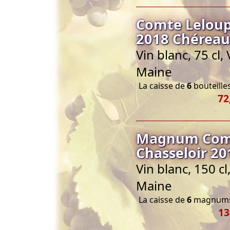
Comte Leloup
2018 Chéreau
Vin blanc, 75 cl
Maine
La caisse de
6
bouteilles
72
Magnum Comt
Chasseloir 2
Vin blanc, 150 c
Maine
La caisse de
6
magnums 
13