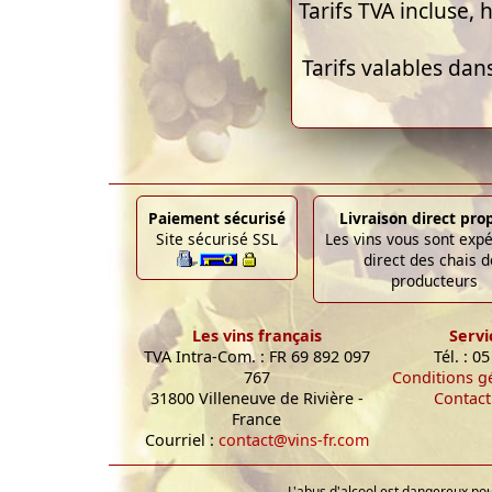
Tarifs TVA incluse, h
Tarifs valables dan
Paiement sécurisé
Livraison direct pro
Site sécurisé SSL
Les vins vous sont exp
direct des chais d
producteurs
Les vins français
Servi
TVA Intra-Com. : FR 69 892 097
Tél. : 0
767
Conditions g
31800 Villeneuve de Rivière -
Contact
France
Courriel :
contact@vins-fr.com
L'abus d'alcool est dangereux p