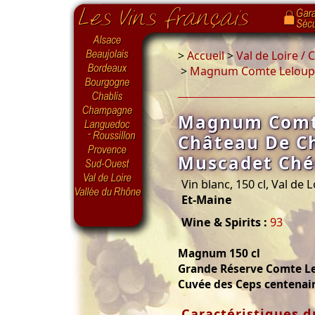
>
Accueil
>
Val de Loire /
>
Magnum Comte Leloup C
Magnum Comt
Château De Ch
Muscadet Ché
Vin blanc, 150 cl, Val de L
Et-Maine
Wine & Spirits :
93
Magnum 150 cl
Grande Réserve Comte L
Cuvée des Ceps centenai
Caractéristiques d