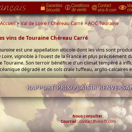
Accueil
>
Val de Loire / Chéreau Carré
>
AOC Touraine
es vins de Touraine Chéreau Carré
ouraine
est une appellation viticole dont les vins sont produ
a Loire
, vignoble à l'ouest de la France et plus précisément da
e Touraine. Son terroir bénéficie d'un climat tempéré à inf
céanique dégradé et de sols craie tuffeau, argilo-calcaires et
RAPPORT PRIX/PLAISIR RENVERSAN
Nous consulter
.
Courriel
: contact@vins-fr.com