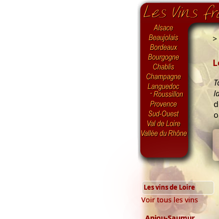
>
L
T
l
d
o
Les vins de Loire
Voir tous les vins
Anjou-Saumur