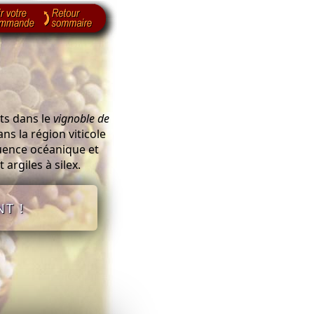
its dans le
vignoble de
ns la région viticole
luence océanique et
 argiles à silex.
T !