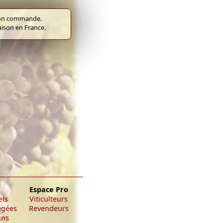
e bon commande.
raison en France.
Espace Pro
els
Viticulteurs
égées
Revendeurs
ins