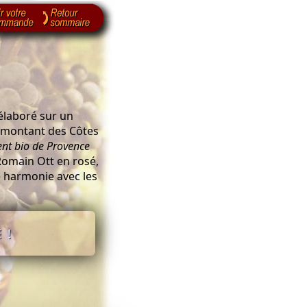
 élaboré sur un
 montant des Côtes
ent bio de Provence
Romain Ott en rosé,
te harmonie avec les
 !