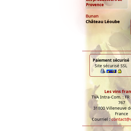
Provence
Bunan
Château Léoube
Paiement sécurisé
Site sécurisé SSL
Les vins fran
TVA Intra-Com. : FR
767
31800 Villeneuve de
France
Courriel :
contact@v