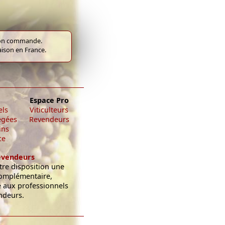
e bon commande.
raison en France.
Espace Pro
els
Viticulteurs
égées
Revendeurs
ins
ce
evendeurs
re disposition une
omplémentaire,
e aux professionnels
ndeurs.