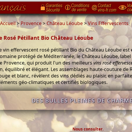
Accueil
>
Provence
>
Château Léoube
>
Vins Effervescents
e Rosé Pétillant Bio Château Léoube
e vin effervescent rosé pétillant Bio du Château Léoube est
omaine protégé de Méditerranée, le Château Léoube, label
e Provence, qui produit l'un des meilleurs
vins rosé effervesc
in, équilibré et élégant. Les assemblages haute-couture de 
ouge et blanc, révèlent des vins dédiés au plaisir, en parfai
léments géo-climatiques et certifiés biologiques.
DES BULLES PLEINES DE CHARME
Nous consulter
.