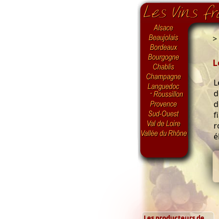
>
L
L
d
d
f
r
é
Les producteurs de