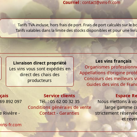
Courriel
: contact@vins-fr.com
Tarifs TVA incluse, hors frais de port. Frais de port calculés sur l
Tarifs valables dans la limite des stocks disponibles et pour une liv
Les vins français
Livraison direct propriété
Organismes professionn
Les vins vous sont expédiés en
Appellations d'origine prot
direct des chais des
Concours des meilleurs v
producteurs
Guides des vins de Fran
çais
Service clients
Espace R
 69 892 097
Tél. : 05 62 00 32 35
Nous mettons à vot
Conditions générales de vente
large gamme c
 Rivière -
Contact
-
Garanties
strictement réservé
et reve
ins-fr.com