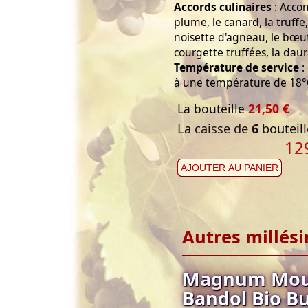
Accords culinaires
: Accom
plume, le canard, la truffe, 
noisette d'agneau, le bœuf 
courgette truffées, la daur
Température de service
:
à une température de 18°
La bouteille
21,50 €
La caisse de
6
bouteill
12
AJOUTER AU PANIER
Autres millés
Magnum Moul
Bandol Bio B