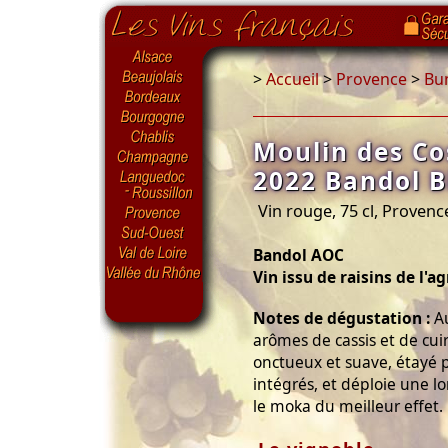
>
Accueil
>
Provence
>
Bu
Moulin des Co
2022 Bandol 
Vin rouge, 75 cl, Provenc
Bandol AOC
Vin issu de raisins de l'a
Notes de dégustation :
Au
arômes de cassis et de cui
onctueux et suave, étayé p
intégrés, et déploie une lo
le moka du meilleur effet.