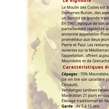
Le vignoble
Le Moulin des Costes est 
Domaines Bunan, des asse
un Bandol de grande tradi
En 1961, époque de son acq
partiellement replantée a
ancienne appellation Prot
prometteur aux deux jeun
Pierre et Paul. Les restan
ouvertes sur la Méditerran
l’appellation, offrent aujo
Mourvèdre et de Grenache
Caractéristiques d
Cépages
: 70% Mourvèdre
(ce vin tire son caractère p
Cinsault).
Vendanges tardives total
Macération 21 jours en cuv
Élevage traditionnel en fo
Garde
: de 5 à 15 ans