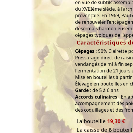
en vue de subtils assemb
du XVIIIème siècle, à l'ar
provençale. En 1969, Paul 
de renouveler l'encépage
désormais harmonieuseme
cépages typiques de l'appe
Caractéristiques d
Cépages
: 90% Clairette p
Pressurage direct de raisin
vendangés de mi à fin se
Fermentation de 21 jours 
Mise en bouteilles à partir
Élevage en bouteilles en ch
Garde
: de 5 à 6 ans
Accords culinaires
: En ap
accompagnement des poisso
des coquillages et des fr
La bouteille
19,30 €
La caisse de
6
bouteill