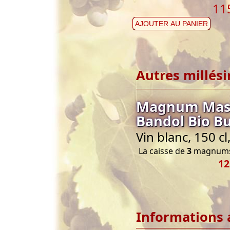
11
AJOUTER AU PANIER
Autres millés
Magnum Mas d
Bandol Bio B
Vin blanc, 150 c
La caisse de
3
magnums 
12
Informations 