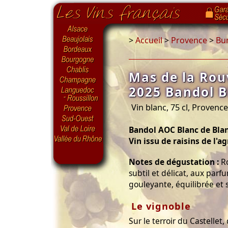
>
Accueil
>
Provence
>
Bu
Mas de la Rou
2025 Bandol 
Vin blanc, 75 cl, Provenc
Bandol AOC Blanc de Bla
Vin issu de raisins de l'a
Notes de dégustation :
Ro
subtil et délicat, aux parf
gouleyante, équilibrée et 
Le vignoble
Sur le terroir du Castellet