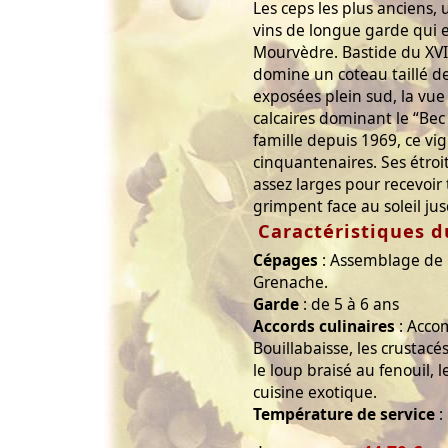
Les ceps les plus anciens,
vins de longue garde qui e
Mourvèdre. Bastide du XVI
domine un coteau taillé d
exposées plein sud, la vue
calcaires dominant le “Bec d
famille depuis 1969, ce vi
cinquantenaires. Ses étroi
assez larges pour recevoir 
grimpent face au soleil ju
Caractéristiques d
Cépages
: Assemblage de 
Grenache.
Garde
: de 5 à 6 ans
Accords culinaires
: Acco
Bouillabaisse, les crustacé
le loup braisé au fenouil, 
cuisine exotique.
Température de service
: