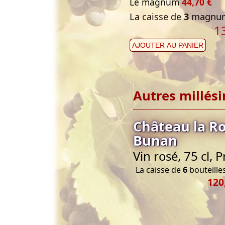
Le magnum
44,70 €
La caisse de
3
magnum
1
AJOUTER AU PANIER
Autres millés
Château la Ro
Bunan
Vin rosé, 75 cl,
La caisse de
6
bouteilles
120