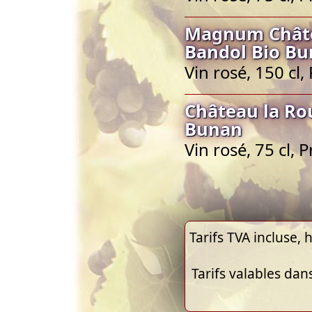
Magnum Châte
Bandol Bio B
Vin rosé, 150 cl
Château la Ro
Bunan
Vin rosé, 75 cl,
Tarifs TVA incluse, h
Tarifs valables dan