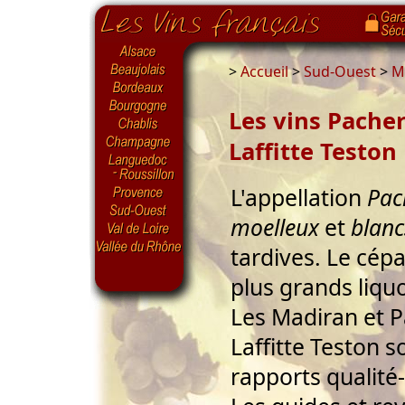
>
Accueil
>
Sud-Ouest
>
Ma
Les vins Pache
Laffitte Teston
L'appellation
Pac
moelleux
et
blanc
tardives. Le cépa
plus grands liqu
Les Madiran et P
Laffitte Teston s
rapports qualité-