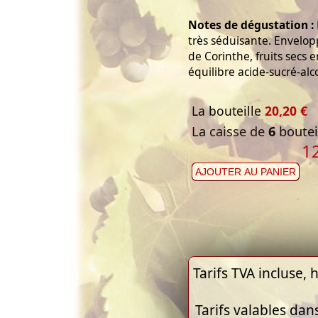
Notes de dégustation :
très séduisante. Envelopp
de Corinthe, fruits secs 
équilibre acide-sucré-alc
La bouteille
20,20 €
La caisse de
6
bouteil
1
AJOUTER AU PANIER
Tarifs TVA incluse, h
Tarifs valables dan