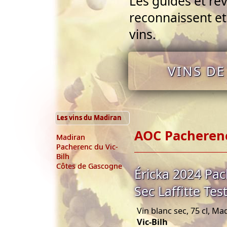
Les guides et rev
reconnaissent et 
vins.
VINS DE
Les vins du Madiran
AOC Pacherenc
Madiran
Pacherenc du Vic-
Bilh
Côtes de Gascogne
Éricka 2024 Pac
Sec Laffitte Tes
Vin blanc sec, 75 cl, Ma
Vic-Bilh