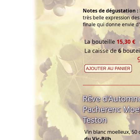
Notes de dégustation :
très belle expression de
finale qui donne envie d'
La bouteille
15,30 €
La caisse de
6
bouteil
AJOUTER AU PANIER
Rêve d'Automne
Pacherenc Moell
Teston
Vin blanc moelleux, 50 
du Vic-Bilh