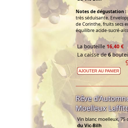
Notes de dégustation :
très séduisante. Envelopp
de Corinthe, fruits secs 
équilibre acide-sucré-alc
La bouteille
16,40 €
La caisse de
6
bouteil
AJOUTER AU PANIER
Rêve d'Automn
Moelleux Laffit
Vin blanc moelleux, 75 
du Vic-Bilh