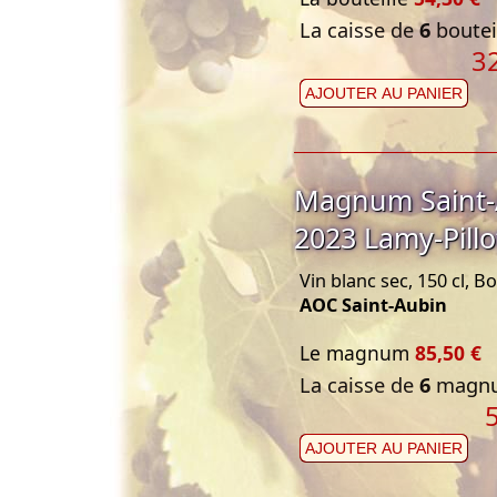
La caisse de
6
bouteil
3
AJOUTER AU PANIER
Magnum Saint-A
2023 Lamy-Pillo
Vin blanc sec, 150 cl, 
AOC Saint-Aubin
Le magnum
85,50 €
La caisse de
6
magnu
AJOUTER AU PANIER