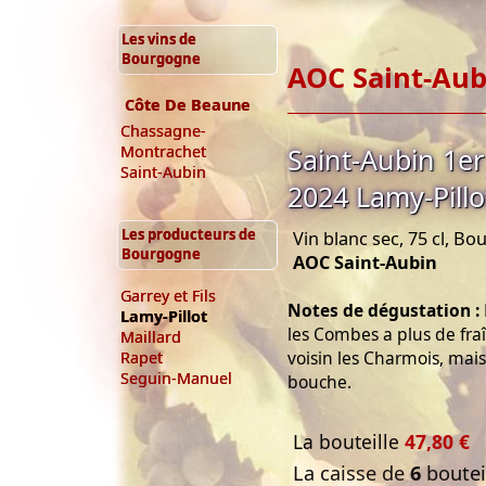
Les vins de
Bourgogne
AOC Saint-Aub
Côte De Beaune
Chassagne-
Saint-Aubin 1e
Montrachet
Saint-Aubin
2024 Lamy-Pillo
Les producteurs de
Vin blanc sec, 75 cl, B
Bourgogne
AOC Saint-Aubin
Garrey et Fils
Notes de dégustation :
Lamy-Pillot
les Combes a plus de fra
Maillard
voisin les Charmois, ma
Rapet
Seguin-Manuel
bouche.
La bouteille
47,80 €
La caisse de
6
bouteil