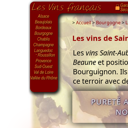
>
Accueil
>
Bourgogne
>
L
Les vins de Sai
Les
vins Saint-Au
Beaune
et positi
Bourguignon. Ils
ce terroir avec d
PURETÉ 
NO