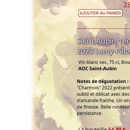
2
AJOUTER AU PANIER
Saint-Aubin 1e
2023 Lamy-Pillo
Vin blanc sec, 75 cl, B
AOC Saint-Aubin
Notes de dégustation :
"Charmois" 2022 présente
subtil et délicat avec des
d'amande fraîche. Un vi
de finesse. Belle rondeu
persistance.
La bouteille
54,30 €