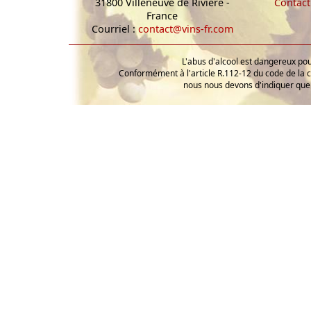
31800 Villeneuve de Rivière -
Contact
France
Courriel :
contact@vins-fr.com
L'abus d'alcool est dangereux p
Conformément à l'article R.112-12 du code de la 
nous nous devons d'indiquer que 