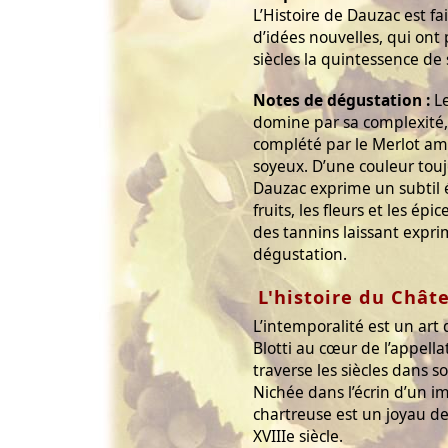
L’Histoire de Dauzac est f
d’idées nouvelles, qui ont
siècles la quintessence de 
Notes de dégustation :
Le
domine par sa complexité,
complété par le Merlot am
soyeux. D’une couleur tou
Dauzac exprime un subtil é
fruits, les fleurs et les é
des tannins laissant expri
dégustation.
L'histoire du Chât
L’intemporalité est un art
Blotti au cœur de l’appel
traverse les siècles dans s
Nichée dans l’écrin d’un i
chartreuse est un joyau de
XVIIIe siècle.