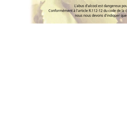
L'abus d'alcool est dangereux p
Conformément à l'article R.112-12 du code de la 
nous nous devons d'indiquer que 