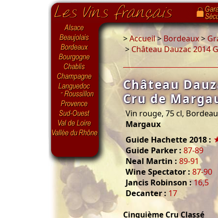
>
Accueil
>
Bordeaux
>
Gr
>
Château Dauzac 2014 
Château Dauz
Cru de Marga
Vin rouge, 75 cl, Bordea
Margaux
Guide Hachette 2018 :
Guide Parker :
87-89
Neal Martin :
89-91
Wine Spectator :
87-90
Jancis Robinson :
16,5
Decanter :
17
Cinquième Cru Classé