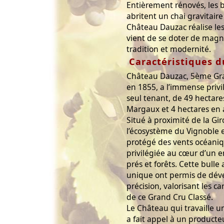
Entièrement rénovés, les b
abritent un chai gravitair
Château Dauzac réalise le
vient de se doter de magni
tradition et modernité.
Caractéristiques d
Château Dauzac, 5ème Gr
en 1855, a l’immense privi
seul tenant, de 49 hectare
Margaux et 4 hectares en
Situé à proximité de la Gir
l’écosystème du Vignoble e
protégé des vents océaniq
privilégiée au cœur d’un 
prés et forêts. Cette bulle
unique ont permis de dév
précision, valorisant les c
de ce Grand Cru Classé.
Le Château qui travaille u
a fait appel à un producteu