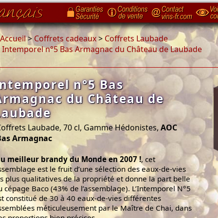
Accueil
>
Coffrets cadeaux
>
Coffrets Laubade
>
Intemporel n°5 Bas Armagnac du Château de Laubade
Intemporel n°5 Bas
Armagnac du Château de
Laubade
Coffrets Laubade, 70 cl, Gamme Hédonistes,
AOC
Bas Armagnac
lu meilleur brandy du Monde en 2007 !
, cet
ssemblage est le fruit d’une sélection des eaux-de-vies
es plus qualitatives de la propriété et donne la part belle
u cépage Baco (43% de l’assemblage). L’Intemporel N°5
st constitué de 30 à 40 eaux-de-vies différentes
ssemblées méticuleusement par le Maître de Chai, dans
es proportions bien précises.