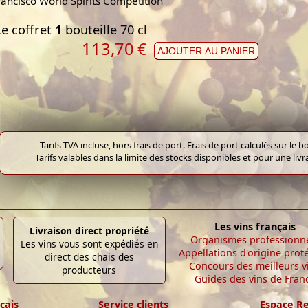
rancisco World Spirits Competition
Le coffret
1
bouteille 70 cl
113,70
€
AJOUTER AU PANIER
Tarifs TVA incluse, hors frais de port. Frais de port calculés sur l
Tarifs valables dans la limite des stocks disponibles et pour une liv
Les vins français
Livraison direct propriété
Organismes professionn
Les vins vous sont expédiés en
Appellations d'origine prot
direct des chais des
Concours des meilleurs v
producteurs
Guides des vins de Fran
çais
Service clients
Espace R