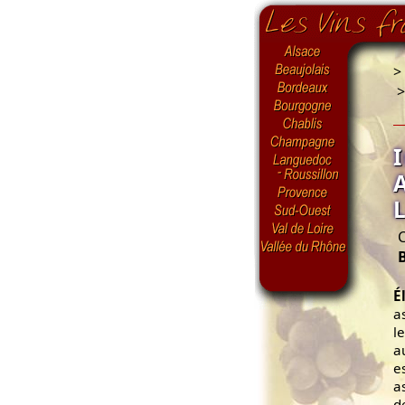
>
É
a
l
a
e
a
d