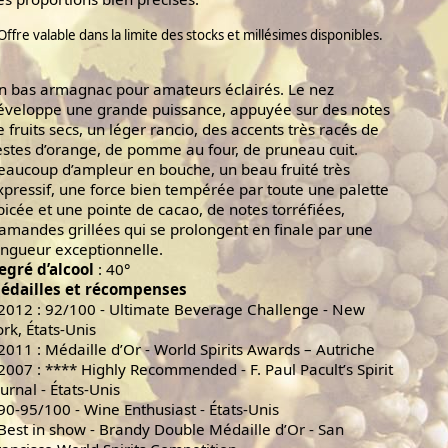
Offre valable dans la limite des stocks et millésimes disponibles.
n bas armagnac pour amateurs éclairés. Le nez
éveloppe une grande puissance, appuyée sur des notes
e fruits secs, un léger rancio, des accents très racés de
estes d’orange, de pomme au four, de pruneau cuit.
eaucoup d’ampleur en bouche, un beau fruité très
xpressif, une force bien tempérée par toute une palette
picée et une pointe de cacao, de notes torréfiées,
’amandes grillées qui se prolongent en finale par une
ongueur exceptionnelle.
egré d’alcool
: 40°
édailles et récompenses
 2012 : 92/100 - Ultimate Beverage Challenge - New
ork, États-Unis
 2011 : Médaille d’Or - World Spirits Awards – Autriche
 2007 : **** Highly Recommended - F. Paul Pacult’s Spirit
ournal - États-Unis
 90-95/100 - Wine Enthusiast - États-Unis
 Best in show - Brandy Double Médaille d’Or - San