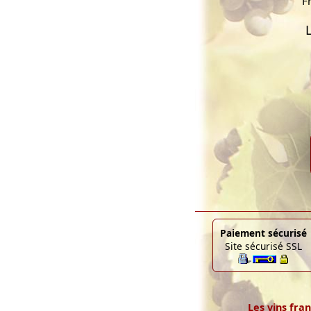
F
Paiement sécurisé
Site sécurisé SSL
Les vins fran