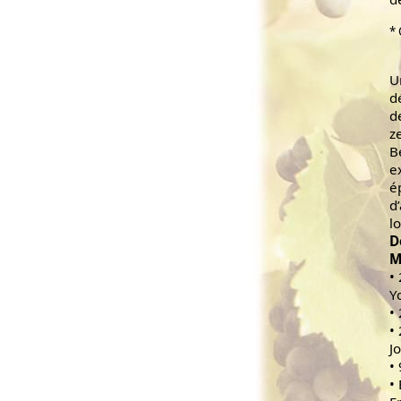
* 
U
d
d
z
B
e
é
d
l
D
M
•
Y
•
•
J
•
•