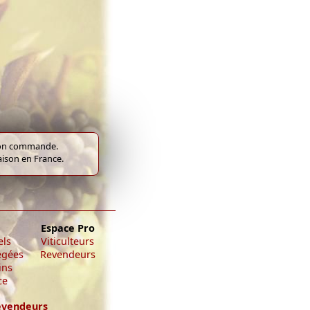
e bon commande.
raison en France.
Espace Pro
els
Viticulteurs
égées
Revendeurs
ins
ce
evendeurs