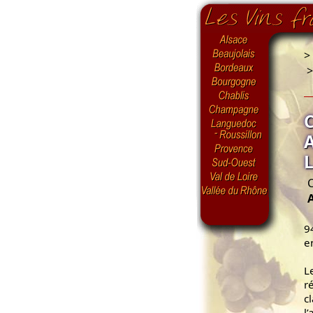
>
C
9
e
L
ré
c
l