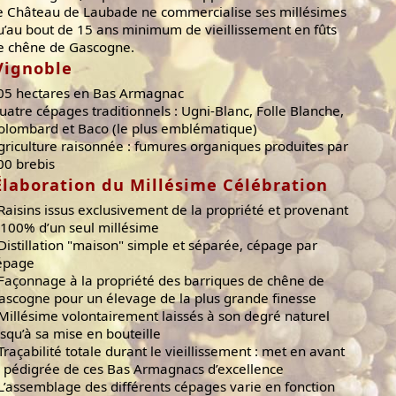
e Château de Laubade ne commercialise ses millésimes
u’au bout de 15 ans minimum de vieillissement en fûts
e chêne de Gascogne.
Vignoble
05 hectares en Bas Armagnac
uatre cépages traditionnels : Ugni-Blanc, Folle Blanche,
olombard et Baco (le plus emblématique)
griculture raisonnée : fumures organiques produites par
00 brebis
Élaboration du Millésime Célébration
 Raisins issus exclusivement de la propriété et provenant
 100% d’un seul millésime
 Distillation "maison" simple et séparée, cépage par
épage
 Façonnage à la propriété des barriques de chêne de
ascogne pour un élevage de la plus grande finesse
 Millésime volontairement laissés à son degré naturel
usqu’à sa mise en bouteille
 Traçabilité totale durant le vieillissement : met en avant
e pédigrée de ces Bas Armagnacs d’excellence
 L’assemblage des différents cépages varie en fonction