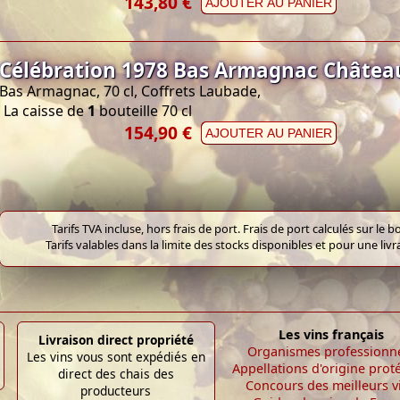
143,80 €
AJOUTER AU PANIER
Célébration 1978 Bas Armagnac Châtea
Bas Armagnac, 70 cl, Coffrets Laubade,
La caisse de
1
bouteille 70 cl
154,90 €
AJOUTER AU PANIER
Tarifs TVA incluse, hors frais de port. Frais de port calculés sur l
Tarifs valables dans la limite des stocks disponibles et pour une liv
Les vins français
Livraison direct propriété
Organismes professionn
Les vins vous sont expédiés en
Appellations d'origine prot
direct des chais des
Concours des meilleurs v
producteurs