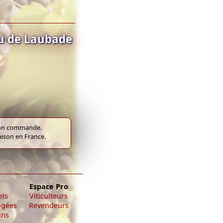
u de Laubade
e bon commande.
raison en France.
Espace Pro
els
Viticulteurs
égées
Revendeurs
ins