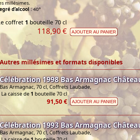
es millésimes.
egré d’alcool
: 40°
Le coffret
1
bouteille 70 cl
118,90
€
AJOUTER AU PANIER
Autres millésimes et formats disponibles
Célébration 1998 Bas Armagnac Châtea
Bas Armagnac, 70 cl, Coffrets Laubade,
La caisse de
1
bouteille 70 cl
91,50 €
AJOUTER AU PANIER
Célébration 1993 Bas Armagnac Châtea
Bas Armagnac, 70 cl, Coffrets Laubade,
La caisse de
1
bouteille 70 cl