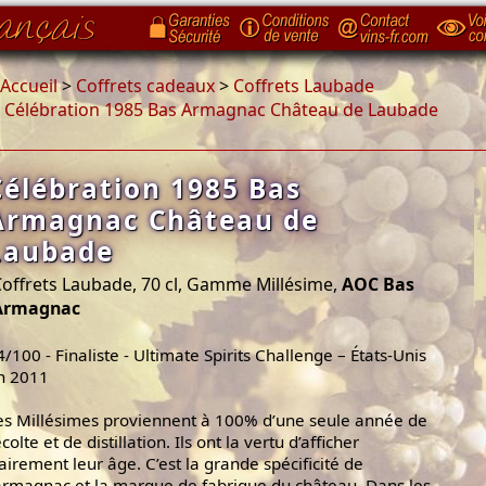
Accueil
>
Coffrets cadeaux
>
Coffrets Laubade
>
Célébration 1985 Bas Armagnac Château de Laubade
Célébration 1985 Bas
Armagnac Château de
Laubade
offrets Laubade, 70 cl, Gamme Millésime,
AOC Bas
Armagnac
4/100 - Finaliste - Ultimate Spirits Challenge – États-Unis
n 2011
es Millésimes proviennent à 100% d’une seule année de
colte et de distillation. Ils ont la vertu d’afficher
lairement leur âge. C’est la grande spécificité de
’armagnac et la marque de fabrique du château. Dans les