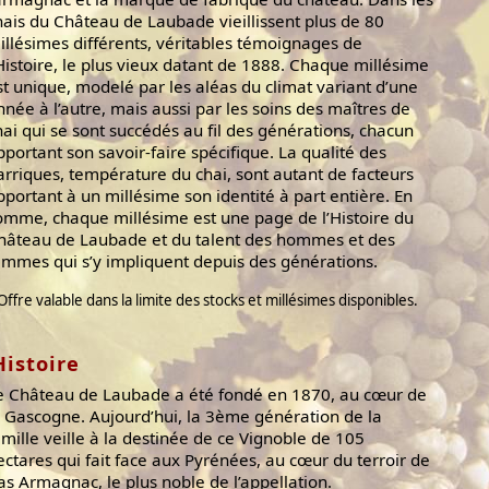
hais du Château de Laubade vieillissent plus de 80
illésimes différents, véritables témoignages de
’Histoire, le plus vieux datant de 1888. Chaque millésime
st unique, modelé par les aléas du climat variant d’une
nnée à l’autre, mais aussi par les soins des maîtres de
hai qui se sont succédés au fil des générations, chacun
pportant son savoir-faire spécifique. La qualité des
arriques, température du chai, sont autant de facteurs
pportant à un millésime son identité à part entière. En
omme, chaque millésime est une page de l’Histoire du
hâteau de Laubade et du talent des hommes et des
emmes qui s’y impliquent depuis des générations.
Offre valable dans la limite des stocks et millésimes disponibles.
Histoire
e Château de Laubade a été fondé en 1870, au cœur de
a Gascogne. Aujourd’hui, la 3ème génération de la
amille veille à la destinée de ce Vignoble de 105
ectares qui fait face aux Pyrénées, au cœur du terroir de
as Armagnac, le plus noble de l’appellation.