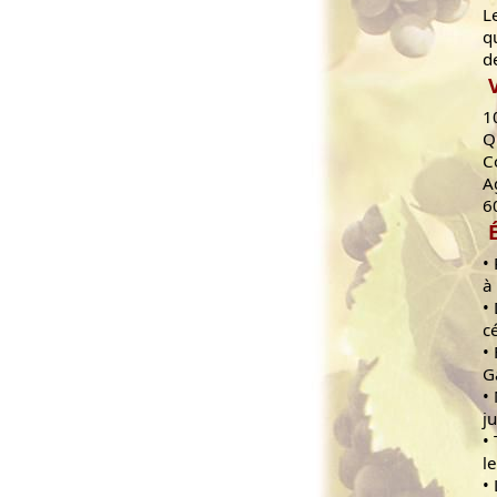
L
q
d
1
Q
C
A
6
•
à
•
c
•
G
•
j
•
l
•