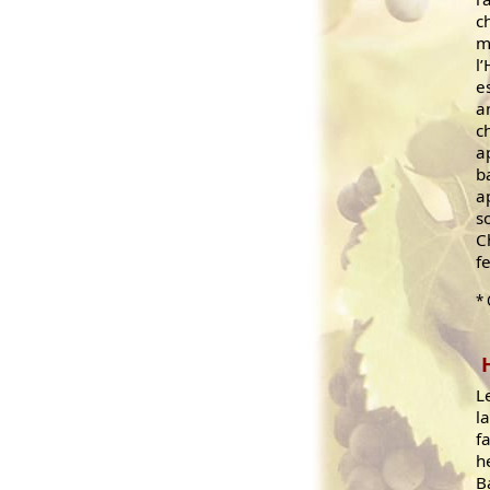
c
m
l
e
a
c
a
b
a
s
C
f
* 
L
l
f
h
B