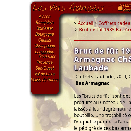
>
Accueil
>
Coffrets cadea
>
Brut de fût 1985 Bas 
Brut de fût 1
Armagnac Châ
Laubade
Coffrets Laubade, 70 cl
Bas Armagnac
Les "bruts de fût" sont d
produits au Château de L
laissés à leur degré nature
bouteille. Une traçabilité
l’étiquette permet à l’ama
le pédigré de ces bas arma