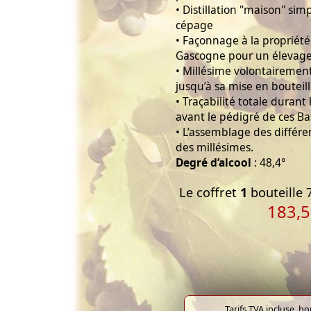
• Distillation "maison" si
cépage
• Façonnage à la propriét
Gascogne pour un élevage 
• Millésime volontairement
jusqu’à sa mise en bouteil
• Traçabilité totale durant 
avant le pédigré de ces B
• L’assemblage des différe
des millésimes.
Degré d’alcool
: 48,4°
Le coffret
1
bouteille 7
183,
Tarifs TVA incluse, h